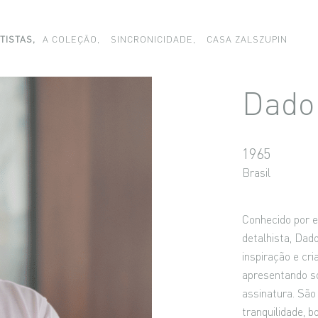
TISTAS,
A COLEÇÃO,
SINCRONICIDADE,
CASA ZALSZUPIN
Dado 
1965
Brasil
Conhecido por e
detalhista, Dad
inspiração e cri
apresentando so
assinatura. Sã
tranquilidade, 