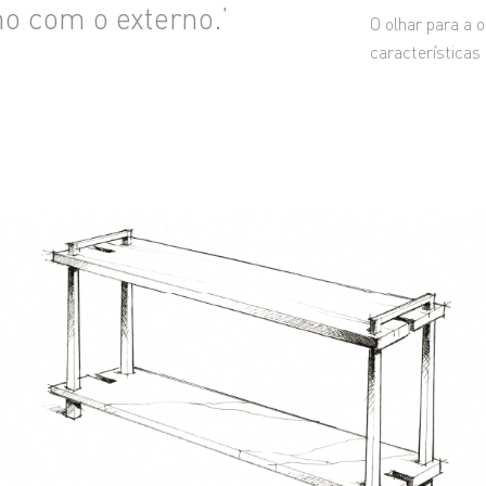
no com o externo.’
O olhar para a 
características 