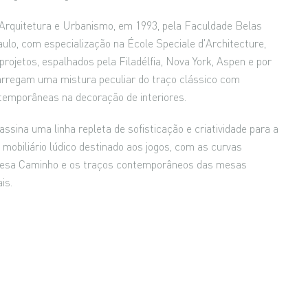
rquitetura e Urbanismo, em 1993, pela Faculdade Belas
ulo, com especialização na École Speciale d'Architecture,
projetos, espalhados pela Filadélfia, Nova York, Aspen e por
carregam uma mistura peculiar do traço clássico com
ntemporâneas na decoração de interiores.
ssina uma linha repleta de sofisticação e criatividade para a
 mobiliário lúdico destinado aos jogos, com as curvas
Mesa Caminho e os traços contemporâneos das mesas
ais.