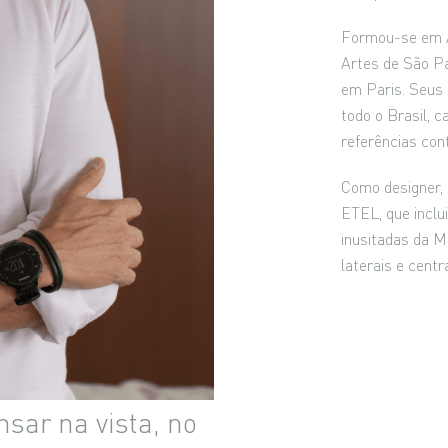
Formou-se em A
Artes de São Pa
em Paris. Seus 
todo o Brasil, 
referências co
Como designer, a
ETEL, que inclui
inusitadas da 
laterais e centr
sar na vista, no