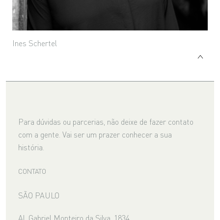
Ines Schertel
Para dúvidas ou parcerias, não deixe de fazer contato
com a gente. Vai ser um prazer conhecer a sua
história.
CONTATO
SÃO PAULO
Al. Gabriel Monteiro da Silva, 1834,