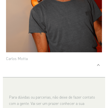
Carlos Motta
Para dúvidas ou parcerias, não deixe de fazer contato
com a gente. Vai ser um prazer conhecer a sua