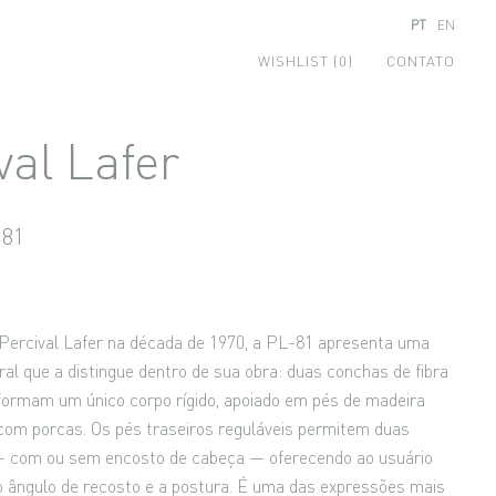
PT
EN
WISHLIST (0)
CONTATO
val Lafer
-81
Percival Lafer na década de 1970, a PL-81 apresenta uma
ral que a distingue dentro de sua obra: duas conchas de fibra
 formam um único corpo rígido, apoiado em pés de madeira
com porcas. Os pés traseiros reguláveis permitem duas
— com ou sem encosto de cabeça — oferecendo ao usuário
o ângulo de recosto e a postura. É uma das expressões mais