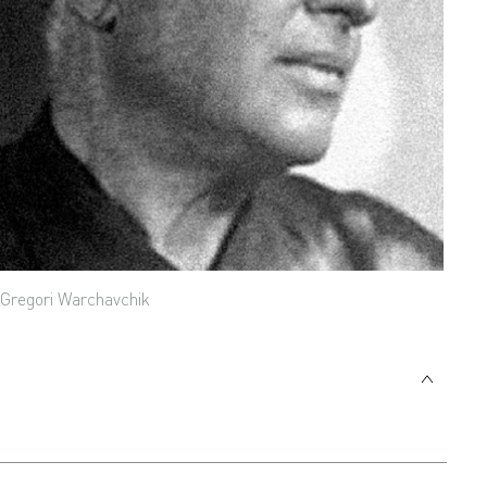
Gregori Warchavchik