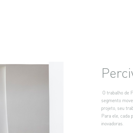
Perci
O trabalho de P
segmento movele
projeto, seu tra
Para ele, cada p
inovadoras.