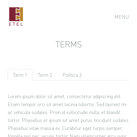
MENU
TERMS
Term 1
Term 2
Política 3
Lorem ipsum dolor sit amet, consectetur adipiscing elit.
Etiam tempor orci sit amet lacinia lobortis. Sed laoreet mi
ac vehicula sodales. Proin id sollicitudin nulla, et blandit
tortor. Phasellus et ipsum sit amet purus tincidunt sodales.
Phasellus vitae massa ex. Curabitur eget turpis semper,
fringilla nisl nec, iaculis tortor. Nam ullamcorper arcu nunc,