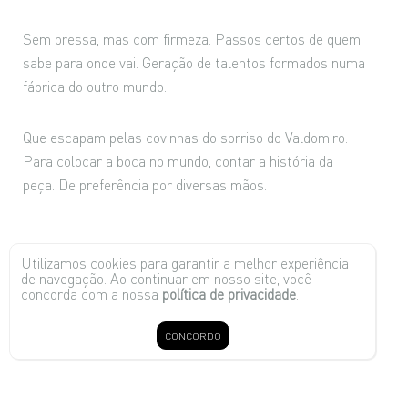
Sem pressa, mas com firmeza. Passos certos de quem
sabe para onde vai. Geração de talentos formados numa
fábrica do outro mundo.
Que escapam pelas covinhas do sorriso do Valdomiro.
Para colocar a boca no mundo, contar a história da
peça. De preferência por diversas mãos.
Os móveis são um romance e podem levar meses até
Utilizamos cookies para garantir a melhor experiência
ficarem prontos.
de navegação. Ao continuar em nosso site, você
concorda com a nossa
política de privacidade
.
Nunca saem iguais. Porque vêm de madeiras diferentes.
CONCORDO
Com almas distintas. Uma questão de personalidade.